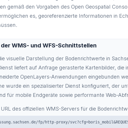
ellen gemäß den Vorgaben des Open Geospatial Conso
rmöglichen es, georeferenzierte Informationen in Ech
müssen.
 der WMS- und WFS-Schnittstellen
die visuelle Darstellung der Bodenrichtwerte in Sach
enst liefert auf Anfrage gerasterte Kartenbilder, die 
neiderte OpenLayers-Anwendungen eingebunden wer
 wurde ein spezialisierter Dienst konfiguriert, der u
und für mobile Endgeräte sowie performante Web-Abf
 URL des offiziellen WMS-Servers für die Bodenrichtwe
ssung.sachsen.de/fp/http-proxy/svc?cfg=boris_mobil&REQUE