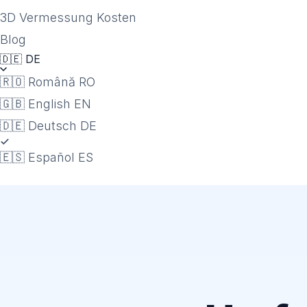
3D Vermessung Kosten
Blog
🇩🇪
DE
🇷🇴
Română
RO
🇬🇧
English
EN
🇩🇪
Deutsch
DE
🇪🇸
Español
ES