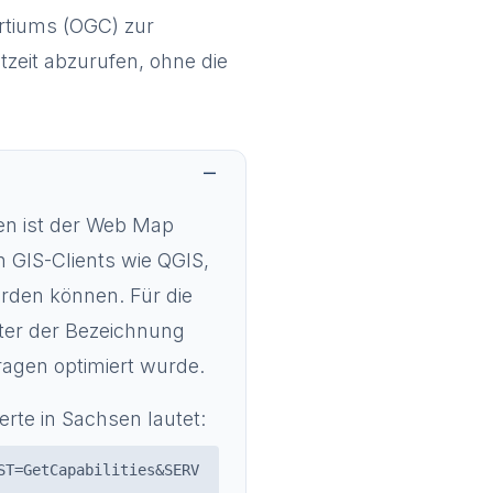
rtiums (OGC) zur
tzeit abzurufen, ohne die
sen ist der Web Map
in GIS-Clients wie QGIS,
den können. Für die
nter der Bezeichnung
ragen optimiert wurde.
rte in Sachsen lautet:
ST=GetCapabilities&SERV