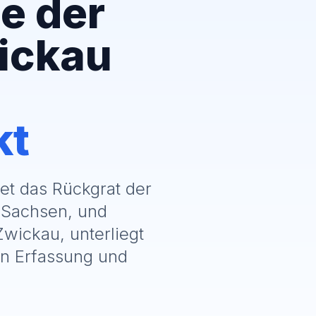
e der
ickau
kt
det das Rückgrat der
t Sachsen, und
wickau, unterliegt
en Erfassung und