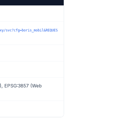
xy/svc?cfg=boris_mobil&REQUES
), EPSG:3857 (Web