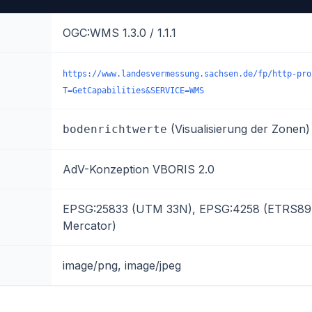
OGC:WMS 1.3.0 / 1.1.1
https://www.landesvermessung.sachsen.de/fp/http-pro
T=GetCapabilities&SERVICE=WMS
(Visualisierung der Zonen)
bodenrichtwerte
AdV-Konzeption VBORIS 2.0
EPSG:25833 (UTM 33N), EPSG:4258 (ETRS89
Mercator)
image/png, image/jpeg