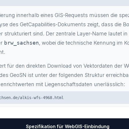
sierung innerhalb eines GIS-Requests müssen die sp
lyse des GetCapabilities-Dokuments zeigt, dass die 
r strukturiert sind. Der zentrale Layer-Name lautet in
er
brw_sachsen
, wobei die technische Kennung im K
t.
t für den direkten Download von Vektordaten der W
es GeoSN ist unter der folgenden Struktur erreichbar
nrichtwerten mit Liegenschaftsdaten unerlässlich:
chsen.de/alkis-wfs-4968.html
Spezifikation für WebGIS-Einbindung