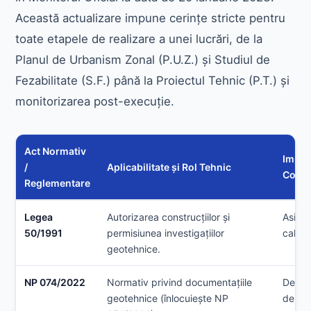
Această actualizare impune cerințe stricte pentru
toate etapele de realizare a unei lucrări, de la
Planul de Urbanism Zonal (P.U.Z.) și Studiul de
Fezabilitate (S.F.) până la Proiectul Tehnic (P.T.) și
monitorizarea post-execuție.
Act Normativ
Impac
/
Aplicabilitate și Rol Tehnic
Const
Reglementare
Legea
Autorizarea construcțiilor și
Asigur
50/1991
permisiunea investigațiilor
calităț
geotehnice.
NP 074/2022
Normativ privind documentațiile
Define
geotehnice (înlocuiește NP
de inv