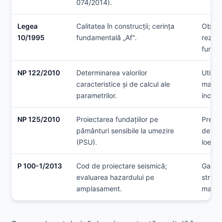
074/2014).
Legea
Calitatea în construcții; cerința
Obliga
10/1995
fundamentală „Af".
rezist
funda
NP 122/2010
Determinarea valorilor
Utiliz
caracteristice și de calcul ale
matem
parametrilor.
incerti
NP 125/2010
Proiectarea fundațiilor pe
Previ
pământuri sensibile la umezire
de col
(PSU).
loesso
P 100-1/2013
Cod de proiectare seismică;
Garant
evaluarea hazardului pe
struct
amplasament.
major