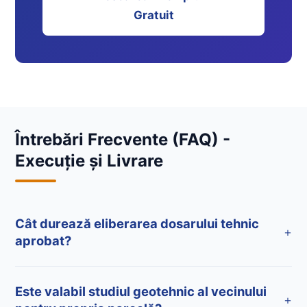
Gratuit
Întrebări Frecvente (FAQ) -
Execuție și Livrare
Cât durează eliberarea dosarului tehnic
+
aprobat?
Este valabil studiul geotehnic al vecinului
+