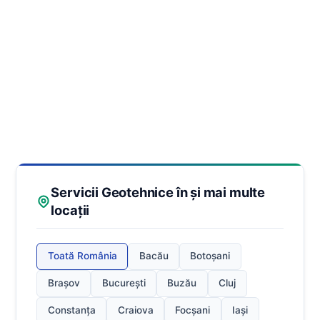
Servicii Geotehnice în și mai multe
locații
Toată România
Bacău
Botoșani
Brașov
București
Buzău
Cluj
Constanța
Craiova
Focșani
Iași