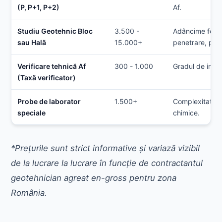
(P, P+1, P+2)
Af.
Studiu Geotehnic Bloc
3.500 -
Adâncime fora
sau Hală
15.000+
penetrare, pro
Verificare tehnică Af
300 - 1.000
Gradul de impor
(Taxă verificator)
Probe de laborator
1.500+
Complexitatea a
speciale
chimice.
*Prețurile sunt strict informative și variază vizibil
de la lucrare la lucrare în funcție de contractantul
geotehnician agreat en-gross pentru zona
România.