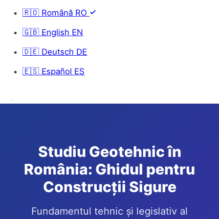
🇷🇴
Română
RO
🇬🇧
English
EN
🇩🇪
Deutsch
DE
🇪🇸
Español
ES
Studiu Geotehnic în
România: Ghidul pentru
Construcții Sigure
Fundamentul tehnic și legislativ al