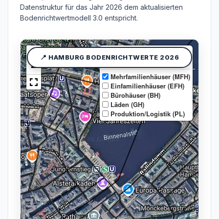
Datenstruktur für das Jahr 2026 dem aktualisierten
Bodenrichtwertmodell 3.0 entspricht.
+
Satellit (Hybrid)
📍 HAMBURG BODENRICHTWERTE 2026
Straßenkarte
−
Mehrfamilienhäuser (MFH)
Einfamilienhäuser (EFH)
Bürohäuser (BH)
Läden (GH)
Produktion/Logistik (PL)