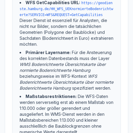
WFS GetCapabilities URL:
https://geodien
ste.hamburg.de/HH_WFS_UEKnormierteBodenrichtw
erte?SERVICE=WFS&REQUEST=GetCapabilities
Dieser Dienst ist essenziell für Analysten, die
nicht nur Bilder, sondern die tatsächlichen
Geometrien (Polygone der Baublöcke) und
Sachdaten (Bodenrichtwert in Euro) extrahieren
möchten.
Primärer Layername:
Für die Ansteuerung
des korrekten Datenbestands muss der Layer
WMS Bodenrichtwerte Übersichtskarte über
normierte Bodenrichtwerte Hamburg
beziehungsweise im WFS-Kontext
WFS
Bodenrichtwerte Übersichtskarte über normierte
Bodenrichtwerte Hamburg
spezifiziert werden.
Maßstabsrestriktionen:
Die WFS-Daten
werden serverseitig erst ab einem Maßstab von
1:10.000 oder größer gerendert und
ausgeliefert. Im WMS-Dienst werden in den
Maßstabsbereichen 1:13.000 und kleiner
ausschließlich die Baublockgrenzen ohne
numerische Werte dargestellt.