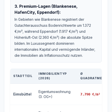
3. Premium-Lagen (Blankenese,
HafenCity, Eppendorf):
In Gebieten wie Blankenese registriert der
Gutachterausschuss Bodenrichtwerte um 1.372
€/m², während Eppendorf (1.917 €/m²) und
Höhenluft-Ost (2.360 €/m²) die absolute Spitze
bilden. Im Luxussegment dominieren
internationales Kapital und vermögende Inländer,
die Immobilien als Inflationsschutz nutzen.
IMMOBILIENTYP
Ø
STADTTEIL
(2026)
QUADRATMETERPR
Eigentumswohnung
Eimsbüttel
7.790 €/m²
(3. OG+)