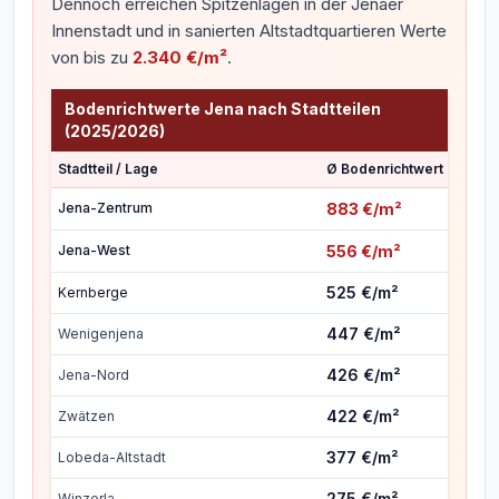
Dennoch erreichen Spitzenlagen in der Jenaer
Innenstadt und in sanierten Altstadtquartieren Werte
von bis zu
2.340 €/m²
.
Bodenrichtwerte Jena nach Stadtteilen
(2025/2026)
Stadtteil / Lage
Ø Bodenrichtwert
Jena-Zentrum
883 €/m²
Jena-West
556 €/m²
525 €/m²
Kernberge
447 €/m²
Wenigenjena
426 €/m²
Jena-Nord
422 €/m²
Zwätzen
377 €/m²
Lobeda-Altstadt
275 €/m²
Winzerla