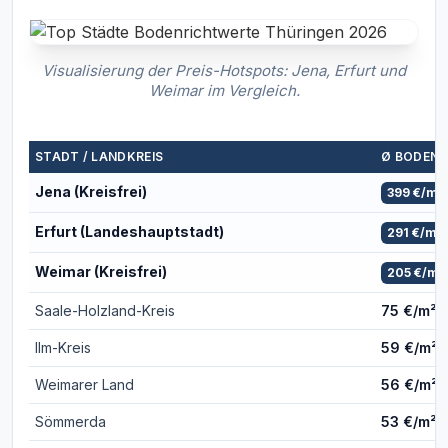
Visualisierung der Preis-Hotspots: Jena, Erfurt und
Weimar im Vergleich.
STADT / LANDKREIS
Ø BODEN
Jena (Kreisfrei)
399 €/m²
Erfurt (Landeshauptstadt)
291 €/m²
Weimar (Kreisfrei)
205 €/m²
Saale-Holzland-Kreis
75 €/m²
Ilm-Kreis
59 €/m²
Weimarer Land
56 €/m²
Sömmerda
53 €/m²