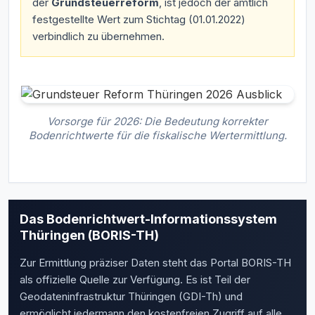
der
Grundsteuerreform
, ist jedoch der amtlich
festgestellte Wert zum Stichtag (01.01.2022)
verbindlich zu übernehmen.
Vorsorge für 2026: Die Bedeutung korrekter
Bodenrichtwerte für die fiskalische Wertermittlung.
Das Bodenrichtwert-Informationssystem
Thüringen (BORIS-TH)
Zur Ermittlung präziser Daten steht das Portal BORIS-TH
als offizielle Quelle zur Verfügung. Es ist Teil der
Geodateninfrastruktur Thüringen (GDI-Th) und
ermöglicht jedermann den kostenfreien Zugriff auf alle