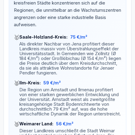
kreisfreien Städte konzentrieren sich auf die
Regionen, die unmittelbar an die Wachstumszentren
angrenzen oder eine starke industrielle Basis
aufweisen.
🥇
Saale-Holzland-Kreis:
75 €/m²
Als direkter Nachbar von Jena profitiert dieser
Landkreis massiv vom Überstrahlungseffekt der
Universitätsstadt. In Gemeinden wie Zöllnitz (Ø
184 €/m²) oder Großlöbichau (Ø 154 €/m²) liegen
die Preise deutlich über dem Kreisdurchschnitt,
da sie als attraktive Wohnstandorte für Jenaer
Pendler fungieren.
🥈
Ilm-Kreis:
59 €/m²
Die Region um Arnstadt und Ilmenau profitiert
von einer starken gewerblichen Entwicklung und
der Universität. Arnstadt weist als zweitgrößte
kreisangehörige Stadt Bodenrichtwerte von
durchschnittlich 79 €/m² auf, was die hohe
wirtschaftliche Dynamik der Region unterstreicht.
🥉
Weimarer Land:
56 €/m²
Dieser Landkreis umschließt die Stadt Weimar