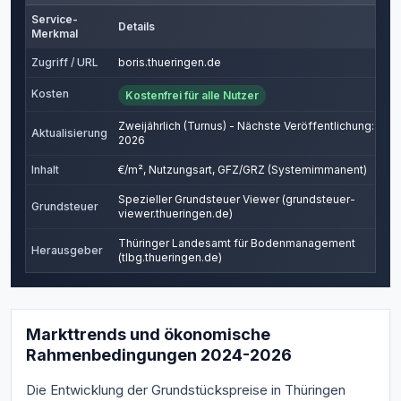
Service-
Details
Merkmal
Zugriff / URL
boris.thueringen.de
Kosten
Kostenfrei für alle Nutzer
Zweijährlich (Turnus) - Nächste Veröffentlichung:
Aktualisierung
2026
Inhalt
€/m², Nutzungsart, GFZ/GRZ (Systemimmanent)
Spezieller Grundsteuer Viewer (grundsteuer-
Grundsteuer
viewer.thueringen.de)
Thüringer Landesamt für Bodenmanagement
Herausgeber
(tlbg.thueringen.de)
Markttrends und ökonomische
Rahmenbedingungen 2024-2026
Die Entwicklung der Grundstückspreise in Thüringen